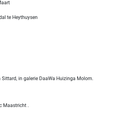
Maart
udal te Heythuysen
n Sittard, in galerie DaaWa Huizinga Molom.
c Maastricht .