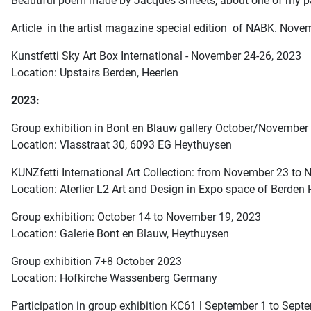
Beautiful poem made by Jacques Smeets, about one of my pa
Article in the artist magazine special edition of NABK. Nov
Kunstfetti Sky Art Box International - November 24-26, 2023
Location: Upstairs Berden, Heerlen
2023:
Group exhibition in Bont en Blauw gallery October/November
Location: Vlasstraat 30, 6093 EG Heythuysen
KUNZfetti International Art Collection: from November 23 to
Location: Aterlier L2 Art and Design in Expo space of Berden 
Group exhibition: October 14 to November 19, 2023
Location: Galerie Bont en Blauw, Heythuysen
Group exhibition 7+8 October 2023
Location: Hofkirche Wassenberg Germany
Participation in group exhibition KC61 l September 1 to Sept